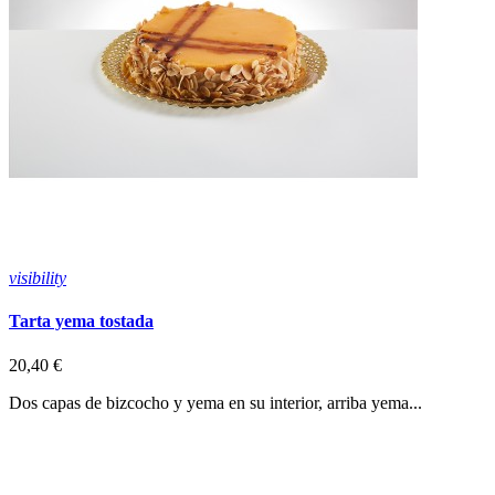
visibility
v
Tarta yema tostada
T
20,40 €
1
Dos capas de bizcocho y yema en su interior, arriba yema...
B