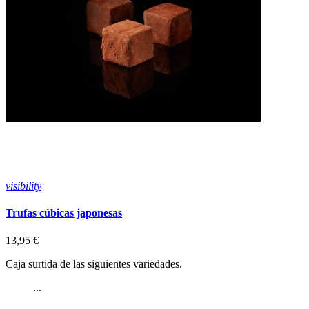
visibility
v
Trufas cúbicas japonesas
T
13,95 €
6
Caja surtida de las siguientes variedades.
M
...