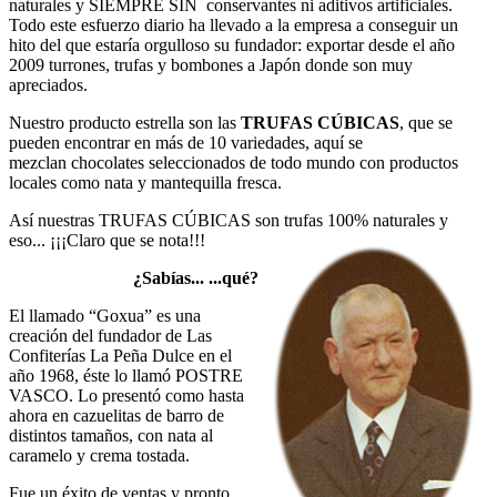
naturales y SIEMPRE SIN conservantes ni aditivos artificiales.
Todo este esfuerzo diario ha llevado a la empresa a conseguir un
hito del que estaría orgulloso su fundador: exportar desde el año
2009 turrones, trufas y bombones a Japón donde son muy
apreciados.
Nuestro producto estrella son las
TRUFAS CÚBICAS
, que se
pueden encontrar en más de 10 variedades, aquí se
mezclan chocolates seleccionados de todo mundo con productos
locales como nata y mantequilla fresca.
Así nuestras TRUFAS CÚBICAS son trufas 100% naturales y
eso... ¡¡¡Claro que se nota!!!
¿Sabías... ...qué?
El llamado “Goxua” es una
creación del fundador de Las
Confiterías La Peña Dulce en el
año 1968, éste lo llamó POSTRE
VASCO. Lo presentó como hasta
ahora en cazuelitas de barro de
distintos tamaños, con nata al
caramelo y crema tostada.
Fue un éxito de ventas y pronto