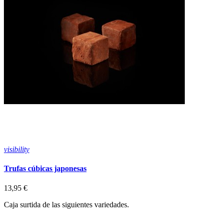
visibility
v
Trufas cúbicas japonesas
T
13,95 €
6
Caja surtida de las siguientes variedades.
M