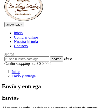
arrow_back
Inicio
Comprar online
Nuestra historia
Contacto
search
close
search
Carrito
shopping_cart
0
0,00 €
Inicio
Envío y entrega
Envío y entrega
Envíos
Al tratarse de artículos únicos o de encargo, el plazo de entrega